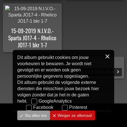
15-09-2019 N.I.V.O.-
Sparta JO17-4 - Rhelico
JO17-1 bkr 1-7
Dit album gebruikt cookies om jouw
voorkeuren te bewaren. Je wordt niet
gevolgd en er worden ook geen
JO15-3 2017-2018
persoonlijke gegevens opgeslagen.
Dit album gebruikt de volgende externe
diensten die misschien jouw bezoek hier
volgen zonder dat je het in de gaten
hebt.
GoogleAnalytics
Facebook
Pinterest
Laatste wijziging
27-02-2026, 20:08
312 afbeeldingen
Sta alles toe
Weiger ze allemaal
https://www.m-oomenfotografie.nl/