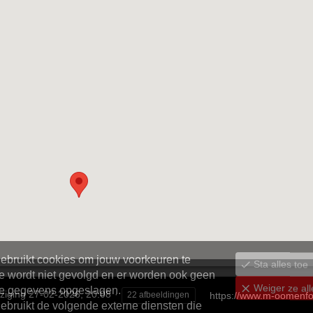
ziging
27-02-2026, 20:08
https://www.m-oomenfot
22 afbeeldingen